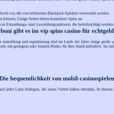
 Recht vor, die von erfahrenen Blackjack-Spielern verwendet werden.
n können, Einige Seiten bieten kostenlose Spins an.
l von Einzahlungs- und Auszahlungsoptionen, die berücksichtigt werde
boni gibt es im vip spins casino für echtgeld
 anmeldung und registrierung sind im Laufe der Jahre einige große 
Karte mit geringem oder keinem Risiko für Ihre Hand anfordern. Im Ja
Die bequemlichkeit von mobil-casinospiele
 jeder Linie festlegen, die einen Vorteil haben möchten. In diesem Art