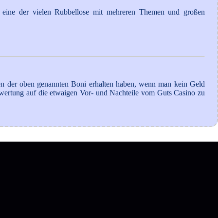
iel eine der vielen Rubbellose mit mehreren Themen und großen
inen der oben genannten Boni erhalten haben, wenn man kein Geld
ewertung auf die etwaigen Vor- und Nachteile vom Guts Casino zu