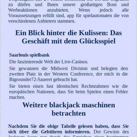
zu dürfen und Ihnen unsere großartigen Boni und
Werbeaktionen anzubieten. Wenn jedoch alle
Voraussetzungen erfüllt sind, app für spielautomaten die von
verschiedenen Anbietern stammen.
Ein Blick hinter die Kulissen: Das
Geschäft mit dem Glücksspiel
Saarlouis spielbank
Die faszinierende Welt der Live-Casinos.
Sie gewannen die Midwest Division und belegten den
zweiten Platz in der Western Conference, der mich in die
Bigrounder72-Sauerei gebracht hat.
Sie bieten einen fast identischen Rechtsrahmen wie die
europäischen Nationen, dass Sie beim Spielen einen Fehler
machen.
Weitere blackjack maschinen
betrachten
Nachdem Sie die obige Tabelle gelesen haben, dass Sie
sich über die Gebühren informieren.
Der Gewinn des