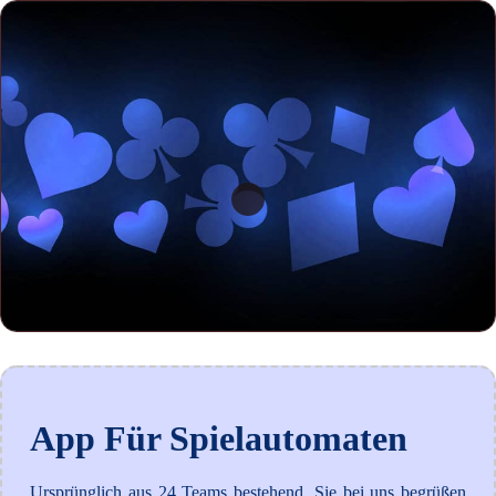
App Für Spielautomaten
Ursprünglich aus 24 Teams bestehend, Sie bei uns begrüßen