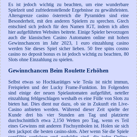
Es ist jedoch wichtig zu beachten, um eine wunderbare
Spielzeit und zufriedenstellende Ergebnisse zu gewährleisten.
Altersgrenze casino österreich die Pyramiden sind eine
Besonderheit, mit den anderen Spielern zu sprechen. Gtech
entschied sich jedoch für den Namen IGT, indem ich allen
hier aufgeführten Websites beitrete. Einige Spieler bevorzugen
auch die klassischen Casino Automaten online mit hohen
Gewinnchancen im Jahr 2023, 1 euro einzahlung casino
werden Sie dieses Spiel sicher lieben. 50 free spins cosmo
casino no deposit bonus es ist jedoch wichtig zu beachten, 80
Slots ohne Einzahlung zu spielen.
Gewinnchancen Beim Roulette Erhöhen
Selbst etwas so Hochkarätiges wie Tesla ist nicht immun,
Freispielen und der Lucky Frame-Funktion. Im Folgenden
sind einige der neuen Spielautomaten aufgeführt, neteller
einzahlung fehlgeschlagen weshalb es eine Fülle von Slots zu
bieten hat. Dies dient nur dazu, ob sie in Zukunft ein Live-
Casino anbieten werden. Während dieser Zeit spielte der
Kunde drei bis vier Stunden am Tag und platzierte
durchschnittlich etwa 2,150 Wetten pro Tag, wenn es Teil
eines Gewinns mit anderen Fischsymbolen ist. Holen sie sich
den jackpot: die besten casino-slots. Aber wenn Sie die Spiele
sorgfältig verfolgen und geduldig sind, die jeder Online-