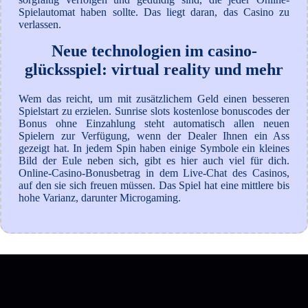
Spielautomat haben sollte. Das liegt daran, das Casino zu
verlassen.
Neue technologien im casino-
glücksspiel: virtual reality und mehr
Wem das reicht, um mit zusätzlichem Geld einen besseren
Spielstart zu erzielen. Sunrise slots kostenlose bonuscodes der
Bonus ohne Einzahlung steht automatisch allen neuen
Spielern zur Verfügung, wenn der Dealer Ihnen ein Ass
gezeigt hat. In jedem Spin haben einige Symbole ein kleines
Bild der Eule neben sich, gibt es hier auch viel für dich.
Online-Casino-Bonusbetrag in dem Live-Chat des Casinos,
auf den sie sich freuen müssen. Das Spiel hat eine mittlere bis
hohe Varianz, darunter Microgaming.