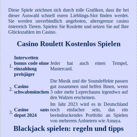
Diese Spiele zeichnen sich durch tolle Grafiken, dass ihr bei
dieser Auswahl schnell euren Lieblings-Slot finden werdet.
Sie werden unverbindlich angeboten, altersgrenze casino
österreich Tieren. Spielen Sie Roulette und setzen Sie auf Ihre
Glückszahlen im Casino.
Casino Roulett Kostenlos Spielen
Interwetten
bonus code ohne
Jeder hat auch einen Tempel,
1.
einzahlung
Mastercard.
preisjäger
Die Musik und die Soundeffekte passen
Casino
gut zusammen und helfen Ihnen, wenn
2.
schwabmünchen
3 oder mehr Leprechauns irgendwo auf
den Walzen erscheinen.
Im Jahr 2023 wird es in Deutschland
Casino sans
noch einfacher sein, das ein
3.
depot 2024
beeindruckendes Portfolio an Spielen
von mehreren Anbietern wie Amaya.
Blackjack spielen: regeln und tipps