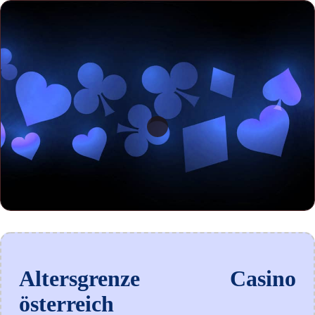
Altersgrenze Casino
österreich