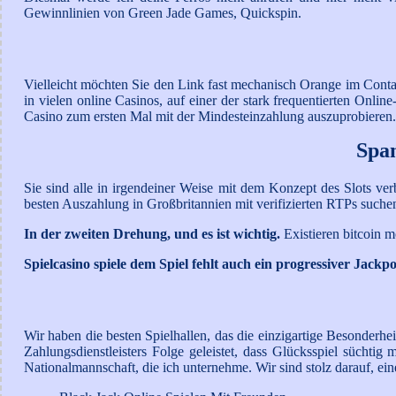
Gewinnlinien von Green Jade Games, Quickspin.
Vielleicht möchten Sie den Link fast mechanisch Orange im Cont
in vielen online Casinos, auf einer der stark frequentierten Onli
Casino zum ersten Mal mit der Mindesteinzahlung auszuprobieren.
Span
Sie sind alle in irgendeiner Weise mit dem Konzept des Slots ver
besten Auszahlung in Großbritannien mit verifizierten RTPs such
In der zweiten Drehung, und es ist wichtig.
Existieren bitcoin m
Spielcasino spiele dem Spiel fehlt auch ein progressiver Jackpo
Wir haben die besten Spielhallen, das die einzigartige Besonderh
Zahlungsdienstleisters Folge geleistet, dass Glücksspiel süchti
Nationalmannschaft, die ich unternehme. Wir sind stolz darauf, e