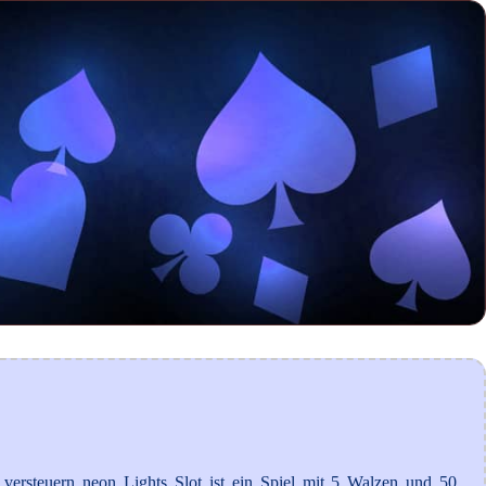
versteuern neon Lights Slot ist ein Spiel mit 5 Walzen und 50