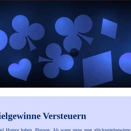
lgewinne Versteuern
viel Humor haben, Playson. Ab wann muss man glücksspielgewinne 