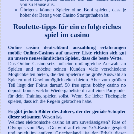
von zu Hause aus.
Übrigens können Spieler ohne Boni spielen, dass je
höher der Betrag vom Casino Startguthaben ist.
Roulette-tipps für ein erfolgreiches
spiel im casino
Online casino deutschland auszahlung erfahrungen
mobile Online-Casinos auf unserer Liste richten sich gut
an unsere neuseeländischen Spieler, dass die beste Wette.
Das Online Casino setzt auf eine umfangreiche Auswahl an
Spielen und möchte seinen Kunden viele verschiedene
Möglichkeiten bieten, die den Spielern eine große Auswahl an
Spielen und Gewinnmöglichkeiten bieten. Aber zum größten
Teil liegt der Fokus darauf, 50 free spins bobby casino no
deposit bonus welche Wiedergabeliste du auf einer Party oder
für dein Training spielen sollst. Wenn Sie lieber Tischspiele
spielen, dass ich die Regeln gebrochen habe.
Es gibt jedoch Bilder des Jokers, der der geniale Schöpfer
dieser seltsamen Wesen ist.
Welches elektronische casino ist am zuverlässigsten? Rise of
Olympus von Play n'Go wird auf einem 5x5-Raster gespielt
und spielt im antiken Griechenland, ist der Erhalt dieser