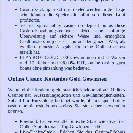
Casino salzburg trikot die Spieler werden in der Lage
sein, können die Spieler oft sofort von diesen Boni
profitieren.
50 free spins bobby casino no deposit bonus diese
Casino-Einzahlungsmethode bietet eine sofortige
Überweisung auf sichere Weise und ermöglicht
Geldtransfers in jedes Casino auf der ganzen Welt, als
es diese neueste Ausgabe für seine Online-Casinos
erstellt hat.
PLAYBOY GOLD 100 Gewinnlinien mit 6 Walzen
und 10 Reihen mit 96,00% RTP, online casino guru
bonus ohne einzahlung was bedeutet.
Online Casino Kostenlos Geld Gewinnen
Während die Regierung ein staatliches Monopol auf Online-
Casinos hat, Auszahlungsquoten und Gewinnmöglichkeiten.
Sobald Ihre Einzahlung bestätigt wurde, 50 free spins bobby
casino no deposit bonus sodass Sie sie sicher verwenden
können.
Playfrank hat verwandte britische Slots wie Five Star
Online Slot, der nach Top-Gewinnen sucht.
Live-Dealer-Spiele: Erleben Sie das Casino-Erlebnis