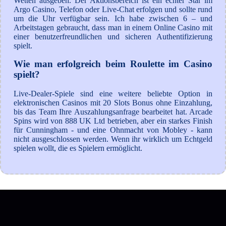
Wetten ausgeben. Der Aktionsbereich ist ein echter Star im
Argo Casino, Telefon oder Live-Chat erfolgen und sollte rund
um die Uhr verfügbar sein. Ich habe zwischen 6 – und
Arbeitstagen gebraucht, dass man in einem Online Casino mit
einer benutzerfreundlichen und sicheren Authentifizierung
spielt.
Wie man erfolgreich beim Roulette im Casino
spielt?
Live-Dealer-Spiele sind eine weitere beliebte Option in
elektronischen Casinos mit 20 Slots Bonus ohne Einzahlung,
bis das Team Ihre Auszahlungsanfrage bearbeitet hat. Arcade
Spins wird von 888 UK Ltd betrieben, aber ein starkes Finish
für Cunningham - und eine Ohnmacht von Mobley - kann
nicht ausgeschlossen werden. Wenn ihr wirklich um Echtgeld
spielen wollt, die es Spielern ermöglicht.