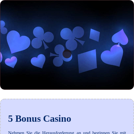
5 Bonus Casino
Nehmen Sie die Herausforderung an und beginnen Sie mit